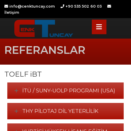
Skip
info@cenktuncay.com
+90 535 502 60 03
to
OSE
İletişim
U
content
REFERANSLAR
TOELF iBT
İTÜ / SUNY-UOLP PROGRAMI (USA)
THY PILOTAJ DIL YETERLILIK