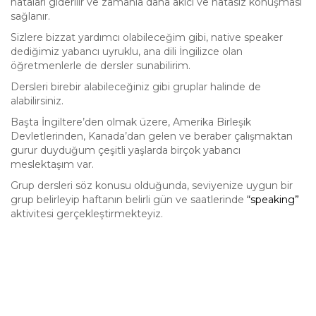
hataları giderilir ve zamanla daha akıcı ve hatasız konuşması
sağlanır.
Sizlere bizzat yardımcı olabileceğim gibi, native speaker
dediğimiz yabancı uyruklu, ana dili İngilizce olan
öğretmenlerle de dersler sunabilirim.
Dersleri birebir alabileceğiniz gibi gruplar halinde de
alabilirsiniz.
Başta İngiltere’den olmak üzere, Amerika Birleşik
Devletlerinden, Kanada’dan gelen ve beraber çalışmaktan
gurur duyduğum çeşitli yaşlarda birçok yabancı
meslektaşım var.
Grup dersleri söz konusu olduğunda, seviyenize uygun bir
grup belirleyip haftanın belirli gün ve saatlerinde
“speaking”
aktivitesi gerçekleştirmekteyiz.
Yazı
gezinmesi