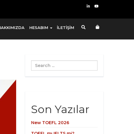
HAKKIMIZDA
HESABIM
İLETİŞİM
Search
...
Son Yazılar
New TOEFL 2026
TOEFL mı IELTS mi?