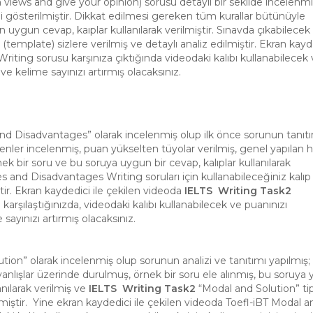
views and give your opinion) sorusu detayli bir sekilde incelenmiş
i gösterilmiştir. Dikkat edilmesi gereken tüm kurallar bütünüyle
 en uygun cevap, kaıplar kullanılarak verilmiştir. Sınavda çıkabilece
 (template) sizlere verilmiş ve detaylı analiz edilmiştir. Ekran kayde
ing sorusu karşınıza çıktığında videodaki kalıbı kullanabilecek 
 kelime sayınızı artırmış olacaksınız.
d Disadvantages” olarak incelenmiş olup ilk önce sorunun tanıt
ler incelenmiş, puan yükselten tüyolar verilmiş, genel yapılan h
k bir soru ve bu soruya uygun bir cevap, kalıplar kullanılarak
 and Disadvantages Writing soruları için kullanabileceğiniz kalıp
ştir. Ekran kaydedici ile çekilen videoda
IELTS Writing Task2
rşılaştığınızda, videodaki kalıbı kullanabilecek ve puanınızı
ayınızı artırmış olacaksınız.
ion” olarak incelenmiş olup sorunun analizi ve tanıtımı yapılmış;
yanlışlar üzerinde durulmuş, örnek bir soru ele alınmış, bu soruya
nılarak verilmiş ve
IELTS Writing Task2
“Modal and Solution” tipi
ilmiştir. Yine ekran kaydedici ile çekilen videoda Toefl-iBT Modal a