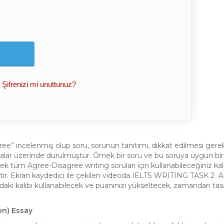
Şifrenizi mi unuttunuz?
 incelenmiş olup soru, sorunun tanıtımı, dikkat edilmesi gere
atalar üzerinde durulmuştur. Örnek bir soru ve bu soruya uygun bi
lecek tüm Agree-Disagree writing soruları için kullanabileceğiniz kal
miştir. Ekran kaydedici ile çekilen videoda IELTS WRITING TASK 2 
daki kalıbı kullanabilecek ve puanınızı yükseltecek, zamandan tas
on) Essay