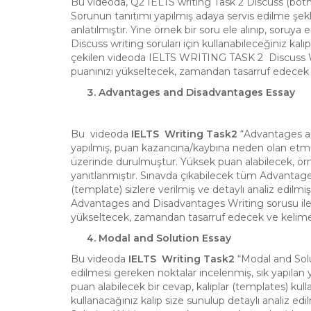
Bu videoda, Q2 IELTS writing Task 2 Discuss (both 
Sorunun tanıtımı yapılmış adaya servis edilme şekl
anlatılmıştır. Yine örnek bir soru ele alınıp, soruya
Discuss writing soruları için kullanabileceğiniz kalıp
çekilen videoda IELTS WRITING TASK 2 Discuss Writ
puanınızı yükseltecek, zamandan tasarruf edecek ve
Advantages and Disadvantages Essay
Bu videoda
IELTS Writing Task2
“Advantages an
yapılmış, puan kazancına/kaybına neden olan etmen
üzerinde durulmuştur. Yüksek puan alabilecek, örne
yanıtlanmıştır. Sınavda çıkabilecek tüm Advantages
(template) sizlere verilmiş ve detaylı analiz edilmi
Advantages and Disadvantages Writing sorusu ile ka
yükseltecek, zamandan tasarruf edecek ve kelime s
Modal and Solution Essay
Bu videoda
IELTS Writing Task2
“Modal and Solut
edilmesi gereken noktalar incelenmiş, sık yapılan 
puan alabilecek bir cevap, kalıplar (templates) kulla
kullanacağınız kalıp size sunulup detaylı analiz ed