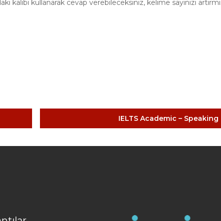
ki kalıbı kullanarak cevap verebileceksiniz, kelime sayinizi artirmi
IELTS Academic – Speaking
ntılar