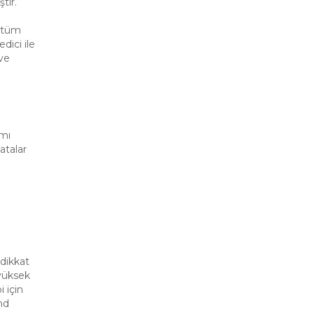
tir.
k tüm
dici ile
ve
ımı
atalar
 dikkat
 yüksek
 için
nd