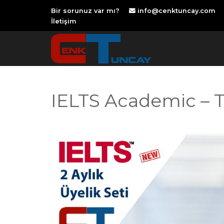
Skip
Bir sorunuz var mı?
info@cenktuncay.com
to
OSE
İletişim
U
content
IELTS Academic – T