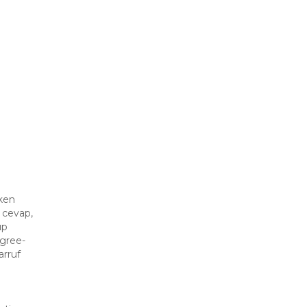
ken
r cevap,
ıp
Agree-
arruf