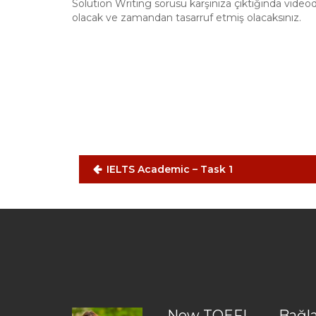
Solution Writing sorusu karşınıza çıktığında videoda
olacak ve zamandan tasarruf etmiş olacaksınız.
Yazı
gezinmesi
IELTS Academic – Task 1
New TOEFL
Bağla