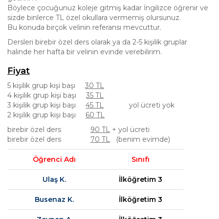
Böylece çocuğunuz koleje gitmiş kadar İngilizce öğrenir ve
sizde binlerce TL özel okullara vermemiş olursunuz.
Bu konuda birçok velinin referansı mevcuttur.
Dersleri birebir özel ders olarak ya da 2-5 kişilik gruplar
halinde her hafta bir velinin evinde verebilirim.
Fiyat
5 kişilik grup kişi başı
30 TL
4 kişilik grup kişi başı
35 TL
3 kişilik grup kişi başı
45 TL
yol ücreti yok
2 kişilik grup kişi başı
60 TL
birebir özel ders
90 TL
+ yol ücreti
birebir özel ders
70 TL
(benim evimde)
Öğrenci Adı
Sınıfı
Ulaş K.
İlköğretim 3
Busenaz K.
İlköğretim 3