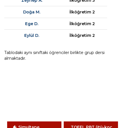
Zeynep A.
İlköğretim 3
Doğa M.
İlköğretim 2
Ege D.
İlköğretim 2
Eylül D.
İlköğretim 2
Tablodaki aynı sınıftaki öğrenciler birlikte grup dersi
almaktadır.
Yazı
gezinmesi
Simultane
TOEFL PBT (itü-koc