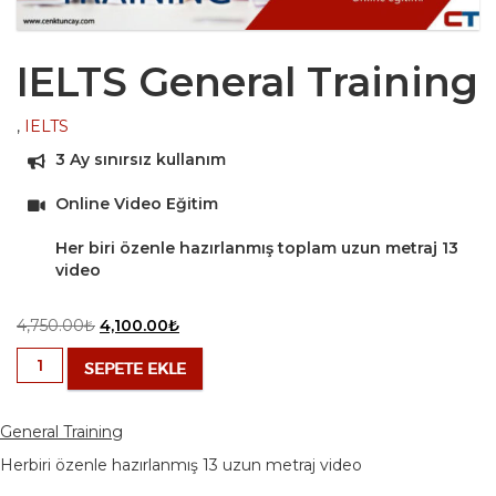
IELTS General Training
,
IELTS
3 Ay sınırsız kullanım
Online Video Eğitim
Her biri özenle hazırlanmış toplam uzun metraj 13
video
Orijinal
Şu
4,750.00
₺
4,100.00
₺
fiyat:
andaki
IELTS
SEPETE EKLE
4,750.00₺.
fiyat:
General
4,100.00₺.
Training
adet
General Training
Herbiri özenle hazırlanmış 13 uzun metraj video